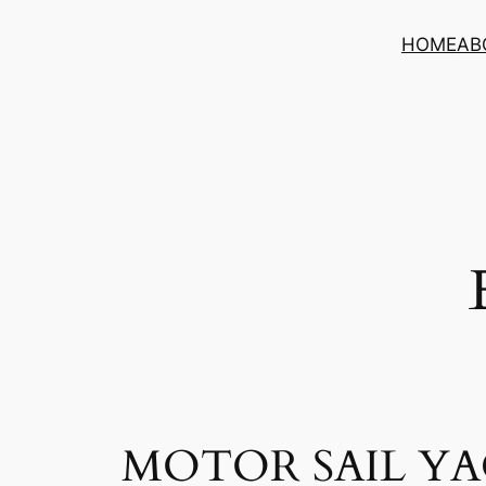
Μετάβαση
HOME
AB
στο
περιεχόμενο
MOTOR SAIL Y